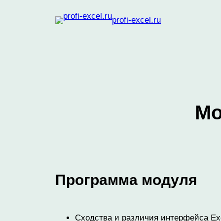
Перейти
profi-excel.ru
к
содержимому
Мо
Программа модуля
Сходства и различия интерфейса Exc